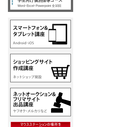
学生向け個別指導コース
Word･Excel･Powerpoint 全10回