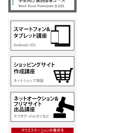
学生向け個別指導コース
Word･Excel･Powerpoint 全10回