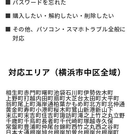
パスワードを忘れた
購入したい・解約したい・削除したい
その他、パソコン・スマホトラブル全般に
対応
対応エリア（横浜市中区全域）
相生町
赤門町
曙町
池袋
石川町
伊勢佐木町
上野町
打越
内田町
扇町
大芝台
太田町
大平町
翁町
尾上町
海岸通
柏葉
かもめ町
北方町
北仲通
黄金町
寿町
小港町
桜木町
鷺山
新港
新山下
末広町
末吉町
住吉町
諏訪町
滝之上
竹之丸
立野
千歳町
千鳥町
長者町
千代崎町
塚越
寺久保
常盤町
豊浦町
仲尾台
錦町
西竹之丸
西之谷町
日本大通
根岸旭台
根岸加曽台
根岸台
根岸町