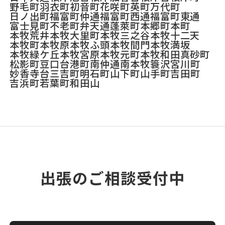
野毛町
羽衣町
初音町
花咲町
英町
万代町
日ノ出町
福富町仲通
福富町西通
福富町東通
富士見町
不老町
弁天通
蓬萊町
本郷町
本町
本牧荒井
本牧大里町
本牧三之谷
本牧十二天
本牧町
本牧原
本牧ふ頭
本牧間門
本牧満坂
本牧緑ケ丘
本牧宮原
本牧元町
本牧和田
真砂町
松影町
豆口台
港町
南仲通
南本牧
簑沢
宮川町
妙香寺台
三吉町
明石町
山下町
山手町
吉田町
吉浜町
若葉町
和田山
出張のご相談受付中