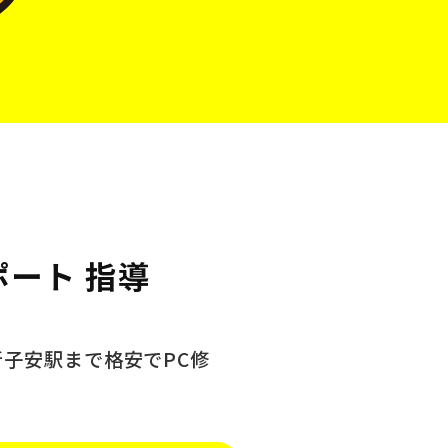
ポート 指導
新子安駅まで格安でPC修